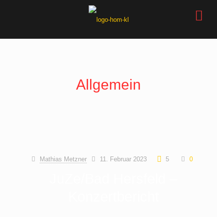
Allgemein
Mathias Metzner
11. Februar 2023
5
0
JuZe/Bad Hersfeld –
Konzertbericht