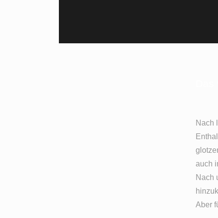
Das 
Nach l
Enthal
glotze
auch i
Nach u
hinzu
Aber f