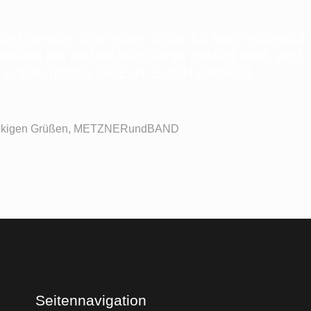
sind gerade dran einen Shop für euch einzurich
sobald die rechtlichen Dinge geklärt sind, wird 
 online gehen. FREUT EUCH DRAUF!
ockigen Grüßen, METZNERundBAND
Seitennavigation