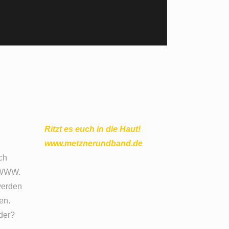
Ritzt es euch in die Haut!
www.metznerundband.de
ch
m WWW.
werden
en.
oder?