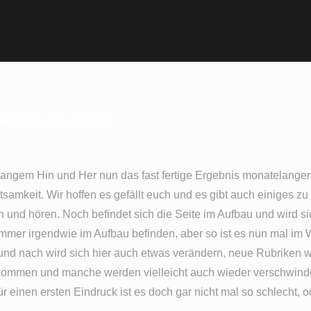
warten ist vorbei!
angem Hin und Her nun das fast fertige Ergebnis monatelanger
tsamkeit. Wir hoffen es gefällt euch und es gibt auch einiges zu
n und hören. Noch befindet sich die Seite im Aufbau und wird si
mmer irgendwie im Aufbau befinden, aber so ist es nun mal i
nd nach wird sich hier auch etwas verändern, neue Rubriken 
kommen und manche werden vielleicht auch wieder verschwind
ür einen ersten Eindruck ist es doch gar nicht mal so schlecht, 