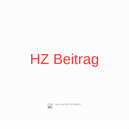
HZ Beitrag
ZNERundBAND in den Medien und sogar perf