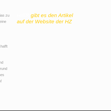
…
HIER
gibt es den Artikel
ias zu
auf der Website der HZ
eine
hafft
nd
grund
nes
!