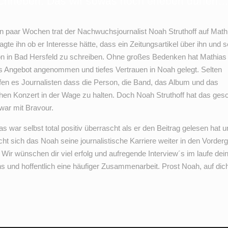
chrieben. Das wir sowas noch erleben dürfen
in paar Wochen trat der Nachwuchsjournalist Noah Struthoff auf Math
agte ihn ob er Interesse hätte, dass ein Zeitungsartikel über ihn und s
n in Bad Hersfeld zu schreiben. Ohne großes Bedenken hat Mathias
s Angebot angenommen und tiefes Vertrauen in Noah gelegt. Selten
fen es Journalisten dass die Person, die Band, das Album und das
hen Konzert in der Wage zu halten. Doch Noah Struthoff hat das gesc
war mit Bravour.
s war selbst total positiv überrascht als er den Beitrag gelesen hat u
ht sich das Noah seine journalistische Karriere weiter in den Vorder
. Wir wünschen dir viel erfolg und aufregende Interview´s im laufe dei
s und hoffentlich eine häufiger Zusammenarbeit. Prost Noah, auf dich