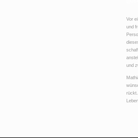
ges
Vor e
und fr
Perso
diese
schaf
anste
und z
Mathia
wünsc
rückt
Leben